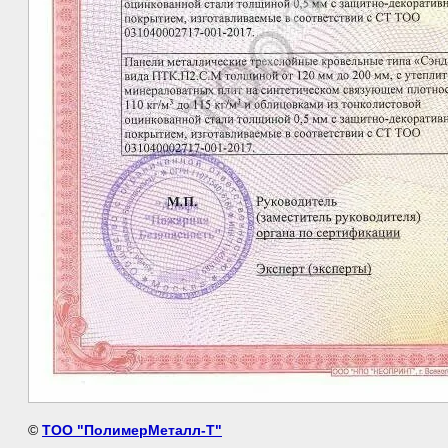
©
ТОО "ПолимерМеталл-Т"